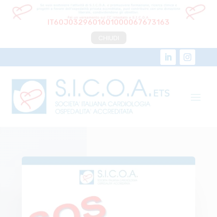
IT60J0329601601000067673163
CHIUDI