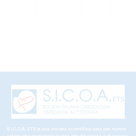
pre
S.I.C.O.A. ETS è una società scientifica nata per riunire
coloro che esercitano la loro attività clinica e di ricerca