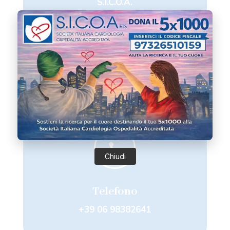
S.I.C.O.A.

Email
sicoa@sicoa.net

Chiudi
Telefono
+39 06 98382641