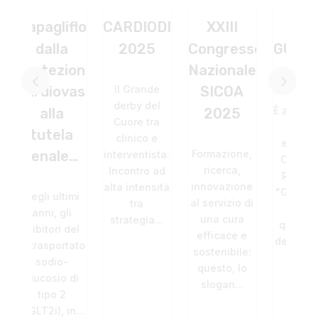
iflozin:
CARDIODIGIT
XXIII
CAMP
a
2025
Congresso
GUIDELINES
SI
zione
Nazionale
– TORINO
CO
Il Grande
vascolare
SICOA
CR
derby del
È arrivato alla
a
2025
Tr
Cuore tra
terza
la
Tr
clinico e
edizione il
Formazione,
le…
Tr
interventista.
Congresso
ricerca,
Incontro ad
–
Regionale
innovazione
alta intensità
"Guidelines-
timi
al servizio di
tra
Camp",
gli
I 
una cura
strategia...
quest'anno
 del
r
efficace e
dedicato al...
rtatore
incl
sostenibile:
o-
di r
questo, lo
o di
ind
slogan...
2
 in...
tra