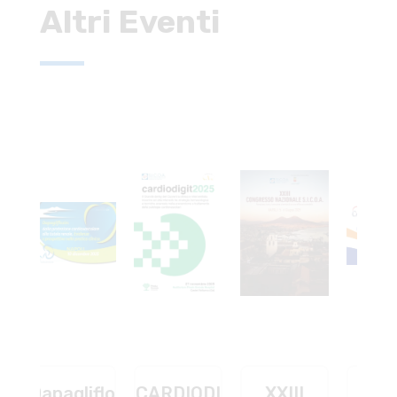
Altri Eventi
iflozin:
CARDIODIGIT
XXIII
CAMP