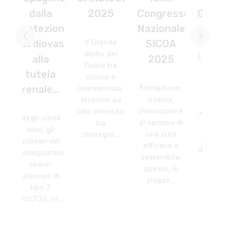
a
2025
Congresso
GUIDELINES
SI
zione
Nazionale
– TORINO
CO
Il Grande
vascolare
SICOA
CR
derby del
È arrivato alla
a
2025
Tr
Cuore tra
terza
la
Tr
clinico e
edizione il
Formazione,
le…
Tr
interventista.
Congresso
ricerca,
Incontro ad
–
Regionale
innovazione
alta intensità
"Guidelines-
timi
al servizio di
tra
Camp",
gli
I 
una cura
strategia...
quest'anno
i del
r
efficace e
dedicato al...
rtatore
incl
sostenibile:
o-
di r
questo, lo
o di
ind
slogan...
2
 in...
tra
pre