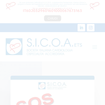
IT60J0329601601000067673163
CHIUDI