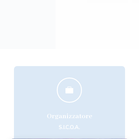

Organizzatore
S.I.C.O.A.