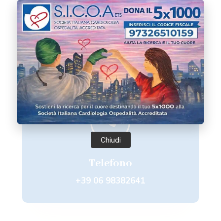

Email
sicoa@sicoa.net

Chiudi
Telefono
+39 06 98382641