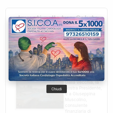
Investi nella tua Salute.
Investi nel tuo Futuro.
A volte le
chiacchierate
portano a
costruire nuovi
progetti. È quello
che è successo a
Laura Adelaide
Dalla Vecchia, la
nostra Presidente,
Chiudi
e a Giuseppina
Muscolino,
consulente
finanziaria di