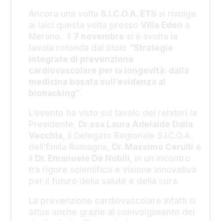
Ancora una volta
S.I.C.O.A. ETS
si rivolge
ai laici questa volta presso
Villa Eden
a
Merano. Il
7 novembre
si è svolta la
tavola rotonda dal titolo
“Strategie
integrate di prevenzione
cardiovascolare per la longevità: dalla
medicina basata sull’evidenza al
biohacking”
.
L’evento ha visto sul tavolo dei relatori la
Presidente,
Dr.ssa Laura Adelaide Dalla
Vecchia
, il Delegato Regionale S.I.C.O.A.
dell’Emila Romagna,
Dr. Massimo Cerulli
e
il
Dr. Emanuele De Nobili
, in un incontro
tra rigore scientifico e visione innovativa
per il futuro della salute e della cura.
La prevenzione cardiovascolare infatti si
attua anche grazie al coinvolgimento dei