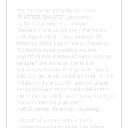
Nell’ambito del progetto torinese
“MARTEDÍ SALUTE”
, promosso
dall’Associazione Educazione
Prevenzione e Salute con il Patrocinio
dell’Università di Torino,
martedì 18
febbraio 2025
in programma l’incontro
“L’obesità come malattia cronica.
Aspetti clinici, cardiovascolari e nuove
terapie”
che vede coinvolto il
dr.
Francesco Milone
, Delegato Regionale
S.I.C.O.A. per la regione Piemonte. A lui si
affiancano la Dr.ssa Stefania Corvisieri,
endocrinologa responsabile del centro
per l’obesità, e la Dr.ssa Vittoria Roscigno,
responsabile della dietologia
dell’Ospedale Humanitas Gradenigo.
L’obesità è una malattia cronica,
progressiva e recidivante che riduce