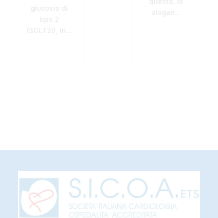
questo, lo
cosio di
slogan...
ipo 2
2i), in...