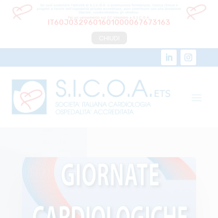
IT60J0329601601000067673163
CHIUDI