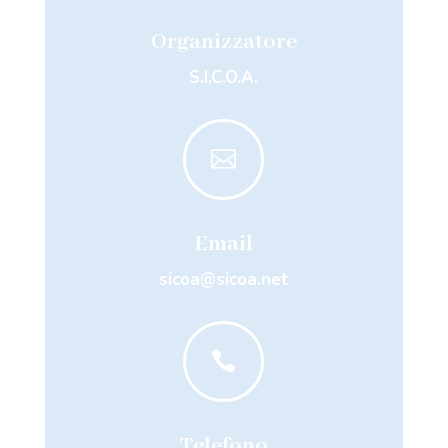
Organizzatore
S.I.C.O.A.

Email
sicoa@sicoa.net

Telefono