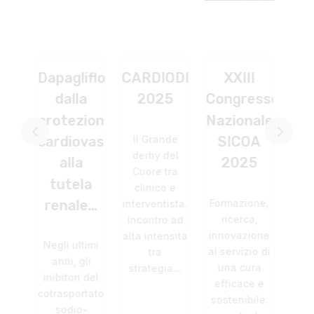
agliflozin:
CARDIODIGIT
XXIII
CAMP
alla
2025
Congresso
GUIDELINES
tezione
Nazionale
– TORINO
Il Grande
diovascolare
SICOA
derby del
È arrivato alla
alla
2025
Cuore tra
terza
utela
clinico e
edizione il
Formazione,
nale…
interventista.
Congresso
ricerca,
Incontro ad
Regionale
innovazione
alta intensità
"Guidelines-
i ultimi
al servizio di
tra
Camp",
ni, gli
una cura
strategia...
quest'anno
itori del
efficace e
dedicato al...
asportatore
sostenibile:
odio-