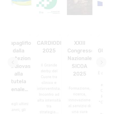
iflozin:
CARDIODIGIT
XXIII
CAMP
a
2025
Congresso
GUIDELINES
SI
zione
Nazionale
– TORINO
CO
Il Grande
ovascolare
SICOA
CR
derby del
È arrivato alla
a
2025
Tr
Cuore tra
terza
la
Tr
clinico e
edizione il
Formazione,
le…
Tr
interventista.
Congresso
ricerca,
Incontro ad
–
Regionale
innovazione
alta intensità
"Guidelines-
timi
al servizio di
tra
Camp",
gli
I 
una cura
strategia...
quest'anno