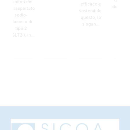
i del
r
efficace e
dedicato al...
rtatore
incl
sostenibile:
o-
di r
questo, lo
o di
ind
slogan...
2
 in...
tra
pre