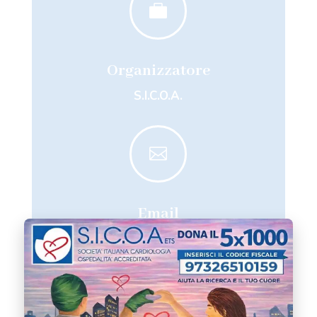

Organizzatore
S.I.C.O.A.

Email
sicoa@sicoa.net
