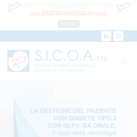
IT60J0329601601000067673163
CHIUDI