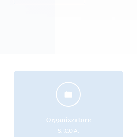

Organizzatore
S.I.C.O.A.