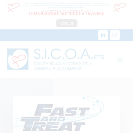
IT60J0329601601000067673163
CHIUDI