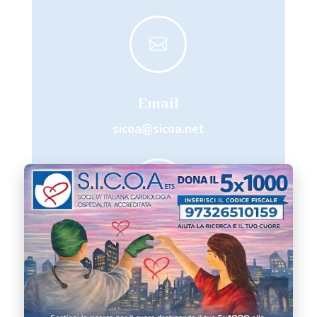

Email
sicoa@sicoa.net

Telefono
+39 06 98382641