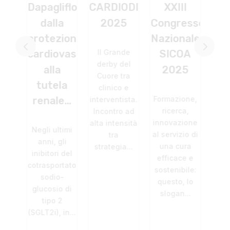
gliflozin:
CARDIODIGIT
XXIII
CAMP
alla
2025
Congresso
GUIDELINES
ezione
Nazionale
– TORINO
Il Grande
iovascolare
SICOA
derby del
È arrivato alla
lla
2025
Cuore tra
terza
tela
clinico e
edizione il
Formazione,
ale…
interventista.
Congresso
ricerca,
Incontro ad
Regionale
innovazione
alta intensità
"Guidelines-
 ultimi
al servizio di
tra
Camp",
i, gli
una cura
strategia...
quest'anno
tori del
efficace e
dedicato al...
sportatore
i
sostenibile:
dio-
d
questo, lo
osio di
i
slogan...
po 2
i), in...
p